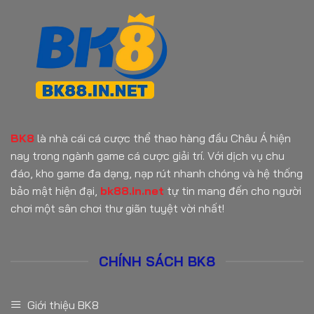
BK8
là nhà cái cá cược thể thao hàng đầu Châu Á hiện
nay trong ngành game cá cược giải trí. Với dịch vụ chu
đáo, kho game đa dạng, nạp rút nhanh chóng và hệ thống
bảo mật hiện đại,
bk88.in.net
tự tin mang đến cho người
chơi một sân chơi thư giãn tuyệt vời nhất!
CHÍNH SÁCH BK8
Giới thiệu BK8