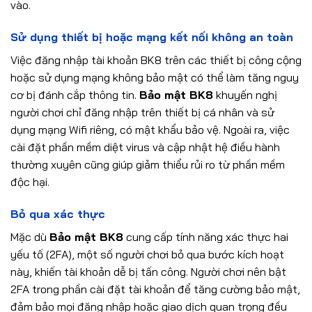
vào.
Sử dụng thiết bị hoặc mạng kết nối không an toàn
Việc đăng nhập tài khoản BK8 trên các thiết bị công cộng
hoặc sử dụng mạng không bảo mật có thể làm tăng nguy
cơ bị đánh cắp thông tin.
Bảo mật BK8
khuyến nghị
người chơi chỉ đăng nhập trên thiết bị cá nhân và sử
dụng mạng Wifi riêng, có mật khẩu bảo vệ. Ngoài ra, việc
cài đặt phần mềm diệt virus và cập nhật hệ điều hành
thường xuyên cũng giúp giảm thiểu rủi ro từ phần mềm
độc hại.
Bỏ qua xác thực
Mặc dù
Bảo mật BK8
cung cấp tính năng xác thực hai
yếu tố (2FA), một số người chơi bỏ qua bước kích hoạt
này, khiến tài khoản dễ bị tấn công. Người chơi nên bật
2FA trong phần cài đặt tài khoản để tăng cường bảo mật,
đảm bảo mọi đăng nhập hoặc giao dịch quan trọng đều