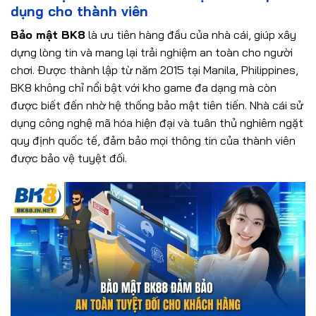
dụng cho thành viên
Bảo mật BK8
là ưu tiên hàng đầu của nhà cái, giúp xây
dựng lòng tin và mang lại trải nghiệm an toàn cho người
chơi. Được thành lập từ năm 2015 tại Manila, Philippines,
BK8 không chỉ nổi bật với kho game đa dạng mà còn
được biết đến nhờ hệ thống bảo mật tiên tiến. Nhà cái sử
dụng công nghệ mã hóa hiện đại và tuân thủ nghiêm ngặt
quy định quốc tế, đảm bảo mọi thông tin của thành viên
được bảo vệ tuyệt đối.