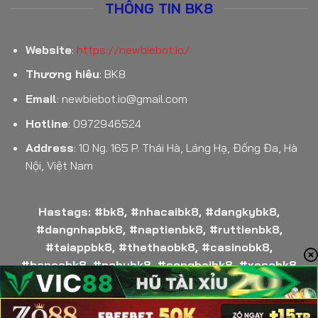
THÔNG TIN BK8
Website
:
https://newbiebot.io/
Thương hiêu
: BK8
Email
:
newbiebot.io@gmail.com
Hotline
: 0972946524
Address
: 10 Ng. 165 P. Thái Hà, Láng Hạ, Đống Đa, Hà
Nội, Việt Nam
Hastags: #bk8, #nhacaibk8, #dangkybk8,
#dangnhapbk8, #naptienbk8, #ruttienbk8,
#taiappbk8, #thethaobk8, #casinobk8,
#bancabk8, #nohubk8, #songbaibk8, #xosobk8