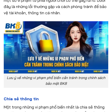
một số vi phạm từ phía người chơi có thể gây rủi ro. Dưới
đây là những lỗi thường gặp và cách phòng tránh để bảo
vệ tài khoản, thông tin cá nhân.
Lưu ý về những vi phạm phổ biến cần tránh trong chính sách
bảo mật BK8
Chia sẻ thông tin
Một trong những vi phạm phổ biến nhất là chia sẻ thông