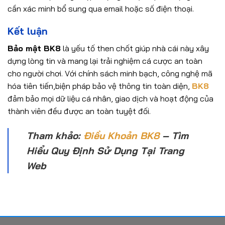
cần xác minh bổ sung qua email hoặc số điện thoại.
Kết luận
Bảo mật BK8
là yếu tố then chốt giúp nhà cái này xây
dựng lòng tin và mang lại trải nghiệm cá cược an toàn
cho người chơi. Với chính sách minh bạch, công nghệ mã
hóa tiên tiến,biện pháp bảo vệ thông tin toàn diện,
BK8
đảm bảo mọi dữ liệu cá nhân, giao dịch và hoạt động của
thành viên đều được an toàn tuyệt đối.
Tham khảo:
Điều Khoản BK8
– Tìm
Hiểu Quy Định Sử Dụng Tại Trang
Web