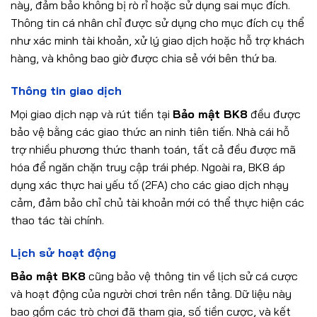
này, đảm bảo không bị rò rỉ hoặc sử dụng sai mục đích.
Thông tin cá nhân chỉ được sử dụng cho mục đích cụ thể
như xác minh tài khoản, xử lý giao dịch hoặc hỗ trợ khách
hàng, và không bao giờ được chia sẻ với bên thứ ba.
Thông tin giao dịch
Mọi giao dịch nạp và rút tiền tại
Bảo mật BK8
đều được
bảo vệ bằng các giao thức an ninh tiên tiến. Nhà cái hỗ
trợ nhiều phương thức thanh toán, tất cả đều được mã
hóa để ngăn chặn truy cập trái phép. Ngoài ra, BK8 áp
dụng xác thực hai yếu tố (2FA) cho các giao dịch nhạy
cảm, đảm bảo chỉ chủ tài khoản mới có thể thực hiện các
thao tác tài chính.
Lịch sử hoạt động
Bảo mật BK8
cũng bảo vệ thông tin về lịch sử cá cược
và hoạt động của người chơi trên nền tảng. Dữ liệu này
bao gồm các trò chơi đã tham gia, số tiền cược, và kết