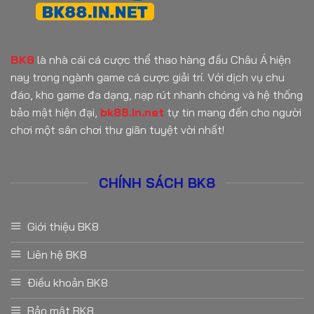
BK8
là nhà cái cá cược thể thao hàng đầu Châu Á hiện
nay trong ngành game cá cược giải trí. Với dịch vụ chu
đáo, kho game đa dạng, nạp rút nhanh chóng và hệ thống
bảo mật hiện đại,
bk88.in.net
tự tin mang đến cho người
chơi một sân chơi thư giãn tuyệt vời nhất!
CHÍNH SÁCH BK8
Giới thiệu BK8
Liên hệ BK8
Điều khoản BK8
Bảo mật BK8