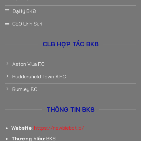
Đại lý BK8
CEO Linh Suri
CLB HỢP TÁC BK8
Aston Villa F.C
Huddersfield Town A.F.C
Burnley F.C
THÔNG TIN BK8
Website
:
https://newbiebot.io/
Thương hiêu
: BK8