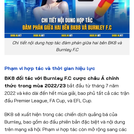
Chi tiết nội dung hợp tác đàm phán giữa hai bên BK8 và
Burnley F.C
Phạm vi hợp tác và thời gian hiệu lực
BK8 đối tác với Burnley F.C cược châu Á chính
thức trong mùa 2022/23
bắt đầu từ tháng 7 năm
2022 và kéo dài đến hết mùa giải, bao phủ tất cả các trận
đấu Premier League, FA Cup, và EFL Cup.
BK8 sẽ xuất hiện trong các chiến dịch quảng bá của
Burnley, bao gồm áo đấu phiên bản đặc biệt và nội dung
trên mạng xã hội. Phạm vi hợp tác còn mở rộng sang các