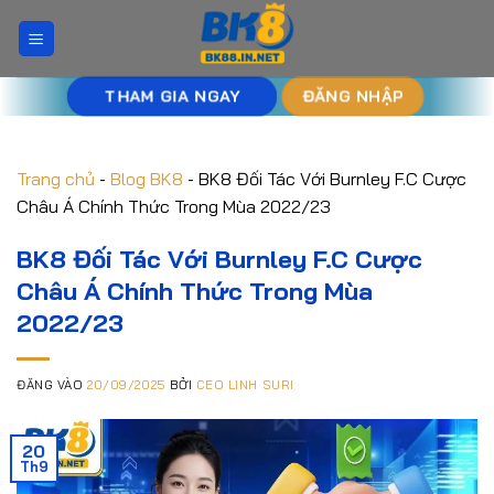
Bỏ
qua
nội
dung
THAM GIA NGAY
ĐĂNG NHẬP
Trang chủ
-
Blog BK8
-
BK8 Đối Tác Với Burnley F.C Cược
Châu Á Chính Thức Trong Mùa 2022/23
BK8 Đối Tác Với Burnley F.C Cược
Châu Á Chính Thức Trong Mùa
2022/23
ĐĂNG VÀO
20/09/2025
BỞI
CEO LINH SURI
20
Th9