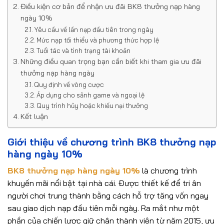
Điều kiện cơ bản để nhận ưu đãi BK8 thưởng nạp hàng
ngày 10%
Yêu cầu về lần nạp đầu tiên trong ngày
Mức nạp tối thiểu và phương thức hợp lệ
Tuổi tác và tình trạng tài khoản
Những điều quan trọng bạn cần biết khi tham gia ưu đãi
thưởng nạp hàng ngày
Quy định về vòng cược
Áp dụng cho sảnh game và ngoại lệ
Quy trình hủy hoặc khiếu nại thưởng
Kết luận
Giới thiệu về chương trình BK8 thưởng nạp
hàng ngày 10%
BK8 thưởng nạp hàng ngày 10%
là chương trình
khuyến mãi nổi bật tại nhà cái. Được thiết kế để tri ân
người chơi trung thành bằng cách hỗ trợ tăng vốn ngay
sau giao dịch nạp đầu tiên mỗi ngày. Ra mắt như một
phần của chiến lược giữ chân thành viên từ năm 2015, ưu