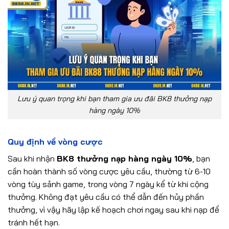
Lưu ý quan trọng khi bạn tham gia ưu đãi BK8 thưởng nạp
hàng ngày 10%
Quy định về vòng cược
Sau khi nhận
BK8 thưởng nạp hàng ngày 10%
, bạn
cần hoàn thành số vòng cược yêu cầu, thường từ 6-10
vòng tùy sảnh game, trong vòng 7 ngày kể từ khi cộng
thưởng. Không đạt yêu cầu có thể dẫn đến hủy phần
thưởng, vì vậy hãy lập kế hoạch chơi ngay sau khi nạp để
tránh hết hạn.