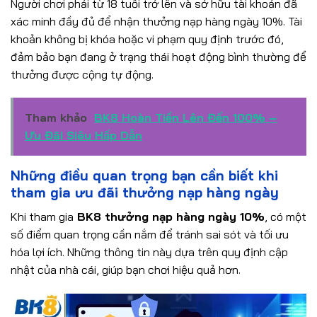
Người chơi phải từ 18 tuổi trở lên và sở hữu tài khoản đã
xác minh đầy đủ để nhận thưởng nạp hàng ngày 10%. Tài
khoản không bị khóa hoặc vi phạm quy định trước đó,
đảm bảo bạn đang ở trạng thái hoạt động bình thường để
thưởng được cộng tự động.
Tham khảo
BK8 Hoàn Tiền Lên Đến 100% –
Ưu Đãi Siêu Hấp Dẫn
Những điều quan trọng bạn cần biết khi
tham gia ưu đãi thưởng nạp hàng ngày
Khi tham gia
BK8 thưởng nạp hàng ngày 10%
, có một
số điểm quan trọng cần nắm để tránh sai sót và tối ưu
hóa lợi ích. Những thông tin này dựa trên quy định cập
nhật của nhà cái, giúp bạn chơi hiệu quả hơn.