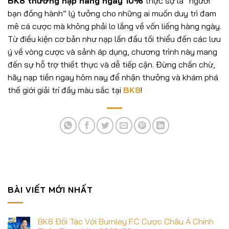
BK8 thưởng nạp hàng ngày 10%
thực sự là “người
bạn đồng hành” lý tưởng cho những ai muốn duy trì đam
mê cá cược mà không phải lo lắng về vốn liếng hàng ngày.
Từ điều kiện cơ bản như nạp lần đầu tối thiểu đến các lưu
ý về vòng cược và sảnh áp dụng, chương trình này mang
đến sự hỗ trợ thiết thực và dễ tiếp cận. Đừng chần chừ,
hãy nạp tiền ngay hôm nay để nhận thưởng và khám phá
thế giới giải trí đầy màu sắc tại
BK8
!
BÀI VIẾT MỚI NHẤT
BK8 Đối Tác Với Burnley F.C Cược Châu Á Chính