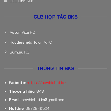
CEO Linh Suri
CLB HỢP TÁC BK8
Aston Villa F.C
Huddersfield Town A.F.C
Burnley F.C
THÔNG TIN BK8
Website
:
https://newbiebot.io/
Thương hiêu
: BK8
Email
:
newbiebot.io@gmail.com
Hotline
: 0972946524