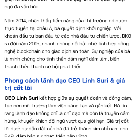
ngũ đa văn hóa.
Năm 2014, nhận thấy tiềm năng của thị trường cá cược
trực tuyến tại châu Á, bà quyết định khởi nghiệp. Với
khoản đầu tư ban đầu từ các nhà đầu tư chiến lược, BK8
ra đời năm 2015, nhanh chóng nổi bật nhờ tích hợp công
nghệ blockchain cho giao dịch an toàn. Sự nghiệp của bà
là minh chứng cho tinh thần dám nghĩ dám làm, biến
thách thức thành cơ hội phát triển.
Phong cách lãnh đạo CEO Linh Suri & giá
trị cốt lõi
CEO Linh Suri
kết hợp giữa sự quyết đoán và đồng cảm,
tạo nên môi trường làm việc sáng tạo và gắn kết. Bà tin
rằng lãnh đạo không chỉ là chỉ đạo mà còn là truyền cảm
hứng, khuyến khích đội ngũ vượt qua giới hạn. Giá trị cốt
lõi dưới sự dẫn dắt của bà đã trở thành kim chỉ nam cho
BK8, đảm bảo sự phát triển bền vững.