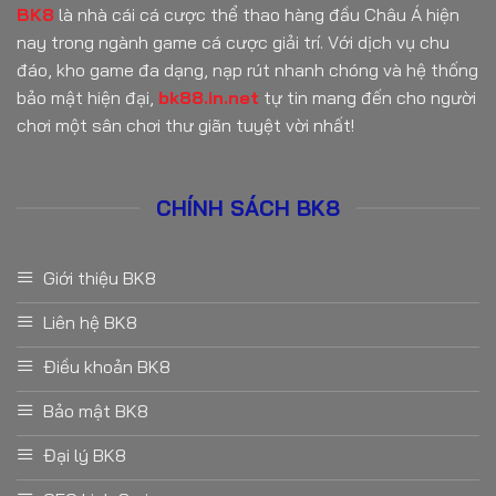
BK8
là nhà cái cá cược thể thao hàng đầu Châu Á hiện
nay trong ngành game cá cược giải trí. Với dịch vụ chu
đáo, kho game đa dạng, nạp rút nhanh chóng và hệ thống
bảo mật hiện đại,
bk88.in.net
tự tin mang đến cho người
chơi một sân chơi thư giãn tuyệt vời nhất!
CHÍNH SÁCH BK8
Giới thiệu BK8
Liên hệ BK8
Điều khoản BK8
Bảo mật BK8
Đại lý BK8