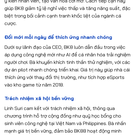
ý kiến nhân viên, tạo văn hóa cởi mở. Cách tiếp cận này
giúp BK8 giảm tỷ lệ nghỉ việc thấp và tăng năng suất, đặc
biệt trong bối cảnh cạnh tranh khốc liệt của ngành cá
cược.
Đổi mới mỗi ngày để thích ứng nhanh chóng
Dưới sự lãnh đạo của CEO, BK8 luôn dẫn đầu trong việc
áp dụng công nghệ mới như AI để cá nhân hóa trải nghiệm
người chơi. Bà khuyến khích tinh thần thử nghiệm, với các
dự án pilot nhanh chóng triển khai. Giá trị này giúp nhà cái
thích ứng với thay đổi thị trường, như tích hợp eSports
vào kho game từ năm 2018.
Trách nhiệm xã hội bền vững
Linh Suri cam kết với trách nhiệm xã hội, thông qua
chương trình hỗ trợ cộng đồng như quỹ học bổng cho
sinh viên công nghệ tại Việt Nam và Philippines. Bà nhấn
mạnh giá trị bền vững, đảm bảo BK88 hoạt động minh