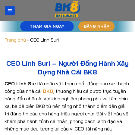
Bỏ
qua
nội
dung
THAM GIA NGAY
ĐĂNG NHẬP
Trang chủ
-
CEO Linh Suri
CEO Linh Suri – Người Đồng Hành Xây
Dựng Nhà Cái BK8
CEO Linh Suri
là nhân vật then chốt đằng sau sự thành
công của nhà cái
BK8
, thương hiệu cá cược trực tuyến
hàng đầu châu Á. Với kinh nghiệm phong phú và tầm nhìn
xa, bà đã biến BK8 từ nền tảng nhỏ thành điểm đến giải
trí đáng tin cậy cho hàng triệu người chơi. Bài viết này sẽ
khám phá hành trình cá nhân, phong cách lãnh đạo và
những mục tiêu tương lai của vị CEO tài năng này.