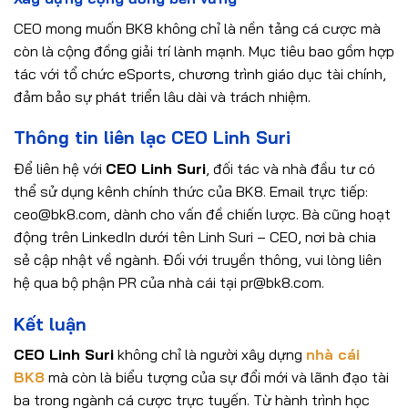
CEO mong muốn BK8 không chỉ là nền tảng cá cược mà
còn là cộng đồng giải trí lành mạnh. Mục tiêu bao gồm hợp
tác với tổ chức eSports, chương trình giáo dục tài chính,
đảm bảo sự phát triển lâu dài và trách nhiệm.
Thông tin liên lạc CEO Linh Suri
Để liên hệ với
CEO Linh Suri
, đối tác và nhà đầu tư có
thể sử dụng kênh chính thức của BK8. Email trực tiếp:
ceo@bk8.com
, dành cho vấn đề chiến lược. Bà cũng hoạt
động trên LinkedIn dưới tên
Linh Suri – CEO
, nơi bà chia
sẻ cập nhật về ngành. Đối với truyền thông, vui lòng liên
hệ qua bộ phận PR của nhà cái tại
pr@bk8.com
.
Kết luận
CEO Linh Suri
không chỉ là người xây dựng
nhà cái
BK8
mà còn là biểu tượng của sự đổi mới và lãnh đạo tài
ba trong ngành cá cược trực tuyến. Từ hành trình học