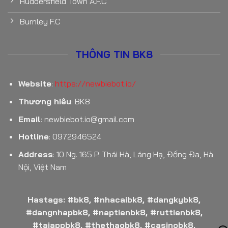
Huddersfield Town A.F.C
Burnley F.C
THÔNG TIN BK8
Website
:
https://newbiebot.io/
Thương hiêu
: BK8
Email
:
newbiebot.io@gmail.com
Hotline
: 0972946524
Address
: 10 Ng. 165 P. Thái Hà, Láng Hạ, Đống Đa, Hà
Nội, Việt Nam
Hastags: #bk8, #nhacaibk8, #dangkybk8,
#dangnhapbk8, #naptienbk8, #ruttienbk8,
#taiappbk8, #thethaobk8, #casinobk8,