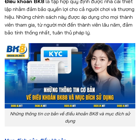
Điều khoản BK8
là tập hợp quy định được nhà cái thiết
lập nhằm đảm bảo quyền lợi cho cả người chơi và thương
hiệu. Những chính sách này được áp dụng cho mọi thành
viên tham gia, từ người mới đến thành viên lâu năm, đảm
bảo tính thống nhất, tuân thủ pháp lý.
Những thông tin cơ bản về điều khoản BK8 và mục đích sử
dụng