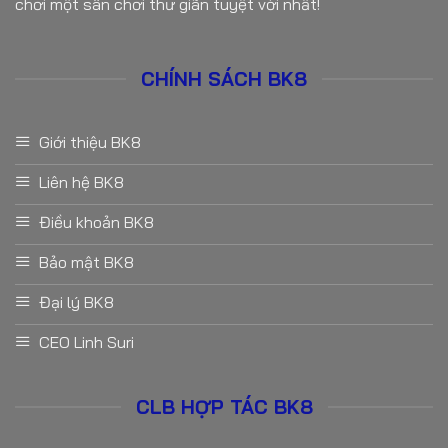
chơi một sân chơi thư giãn tuyệt vời nhất!
CHÍNH SÁCH BK8
Giới thiệu BK8
Liên hệ BK8
Điều khoản BK8
Bảo mật BK8
Đại lý BK8
CEO Linh Suri
CLB HỢP TÁC BK8