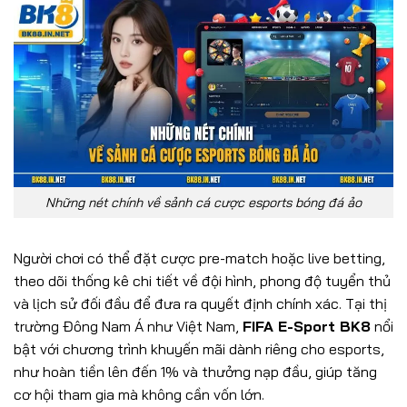
Những nét chính về sảnh cá cược esports bóng đá ảo
Người chơi có thể đặt cược pre-match hoặc live betting,
theo dõi thống kê chi tiết về đội hình, phong độ tuyển thủ
và lịch sử đối đầu để đưa ra quyết định chính xác. Tại thị
trường Đông Nam Á như Việt Nam,
FIFA E-Sport BK8
nổi
bật với chương trình khuyến mãi dành riêng cho esports,
như hoàn tiền lên đến 1% và thưởng nạp đầu, giúp tăng
cơ hội tham gia mà không cần vốn lớn.