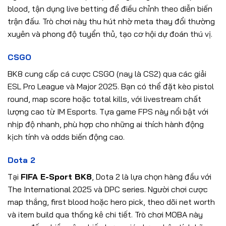
blood, tận dụng live betting để điều chỉnh theo diễn biến
trận đấu. Trò chơi này thu hút nhờ meta thay đổi thường
xuyên và phong độ tuyển thủ, tạo cơ hội dự đoán thú vị.
CSGO
BK8 cung cấp cá cược CSGO (nay là CS2) qua các giải
ESL Pro League và Major 2025. Bạn có thể đặt kèo pistol
round, map score hoặc total kills, với livestream chất
lượng cao từ IM Esports. Tựa game FPS này nổi bật với
nhịp độ nhanh, phù hợp cho những ai thích hành động
kịch tính và odds biến động cao.
Dota 2
Tại
FIFA E-Sport BK8
, Dota 2 là lựa chọn hàng đầu với
The International 2025 và DPC series. Người chơi cược
map thắng, first blood hoặc hero pick, theo dõi net worth
và item build qua thống kê chi tiết. Trò chơi MOBA này