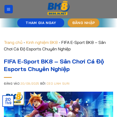
Bỏ
qua
nội
dung
THAM GIA NGAY
ĐĂNG NHẬP
Trang chủ
-
Kinh nghiệm BK8
-
FIFA E-Sport BK8 – Sân
Chơi Cá Độ Esports Chuyên Nghiệp
FIFA E-Sport BK8 – Sân Chơi Cá Độ
Esports Chuyên Nghiệp
ĐĂNG VÀO
20/09/2025
BỞI
CEO LINH SURI
20
Th9