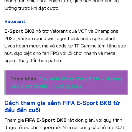
mang đến chiều sâu chiến lược, giúp bạn phân tích kỹ
lưỡng trước khi đặt cược.
Valorant
E-Sport BK8
hỗ trợ Valorant qua VCT và Champions
2025, với kèo round win, agent pick hoặc spike plant.
Livestream mượt mà và odds từ TF Gaming làm tăng sức
hút, đặc biệt cho fan FPS với lối chơi nhanh và meta
agent thay đổi theo patch.
Tham khảo
Roulette Pháp Vàng BK8 – Hướng
Dẫn Chơi Chuẩn, Thưởng Cao
Cách tham gia sảnh FIFA E-Sport BK8 từ
đầu đến cuối
Tham gia
FIFA E-Sport BK8
rất đơn giản, với quy trình
được tối ưu cho người mới. Nhà cái cung cấp hỗ trợ 24/7