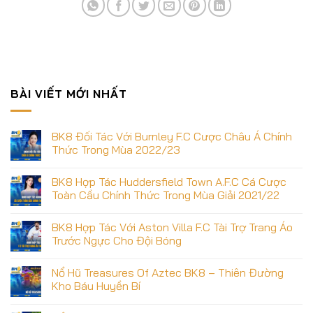
BÀI VIẾT MỚI NHẤT
BK8 Đối Tác Với Burnley F.C Cược Châu Á Chính
Thức Trong Mùa 2022/23
BK8 Hợp Tác Huddersfield Town A.F.C Cá Cược
Toàn Cầu Chính Thức Trong Mùa Giải 2021/22
BK8 Hợp Tác Với Aston Villa F.C Tài Trợ Trang Áo
Trước Ngực Cho Đội Bóng
Nổ Hũ Treasures Of Aztec BK8 – Thiên Đường
Kho Báu Huyền Bí