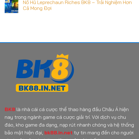
Nổ Hũ Leprechaun Riches BK8 – Trải Nghiệm Hơn
Cả Mong Đợi
BK8
là nhà cái cá cược thể thao hàng đầu Châu Á hiện
nay trong ngành game cá cược giải trí. Với dịch vụ chu
đáo, kho game đa dạng, nạp rút nhanh chóng và hệ thống
bảo mật hiện đại,
bk88.in.net
tự tin mang đến cho người