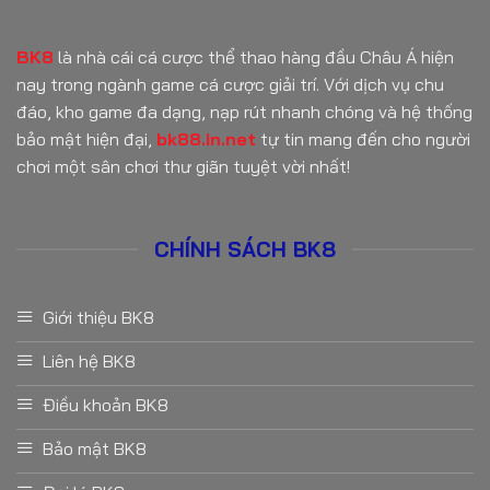
BK8
là nhà cái cá cược thể thao hàng đầu Châu Á hiện
nay trong ngành game cá cược giải trí. Với dịch vụ chu
đáo, kho game đa dạng, nạp rút nhanh chóng và hệ thống
bảo mật hiện đại,
bk88.in.net
tự tin mang đến cho người
chơi một sân chơi thư giãn tuyệt vời nhất!
CHÍNH SÁCH BK8
Giới thiệu BK8
Liên hệ BK8
Điều khoản BK8
Bảo mật BK8