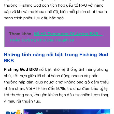
thường, Fishing God còn tích hợp yếu tố RPG với nâng
cấp vũ khí và mở khóa chế độ, biến mỗi phiên chơi thành
hành trình phiêu lưu đầy bất ngờ.
Tham khảo
Nổ Hũ Treasures Of Aztec BK8 –
Thiên Đường Kho Báu Huyền Bí
Những tính năng nổi bật trong Fishing God
BK8
Fishing God BK8
nổi bật nhờ hệ thống tính năng phong
phú, kết hợp giữa lối chơi hành động nhanh và phần
thưởng hấp dẫn, giúp người chơi không bao giờ cảm thấy
nhàm chán. Với RTP lên đến 97%, trò chơi đảm bảo tỷ lệ
trả thưởng cao, khuyến khích bạn đầu tư chiến lược thay
vì may rủi thuần túy.