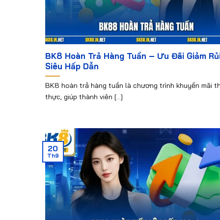
BK8 Hoàn Trả Hàng Tuần – Ưu Đãi Giảm Rủ
Siêu Hấp Dẫn
BK8 hoàn trả hàng tuần là chương trình khuyến mãi th
thực, giúp thành viên [...]
20
Th9