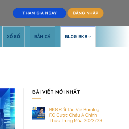
THAM GIA NGAY
ĐĂNG NHẬP
XỔ SỐ
BẮN CÁ
BLOG BK8
BÀI VIẾT MỚI NHẤT
BK8 Đối Tác Với Burnley
F.C Cược Châu Á Chính
Thức Trong Mùa 2022/23