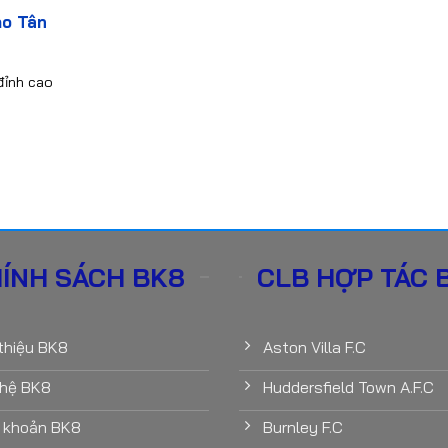
o Tân
đỉnh cao
ÍNH SÁCH BK8
CLB HỢP TÁC 
 thiệu BK8
Aston Villa F.C
 hệ BK8
Huddersfield Town A.F.C
 khoản BK8
Burnley F.C