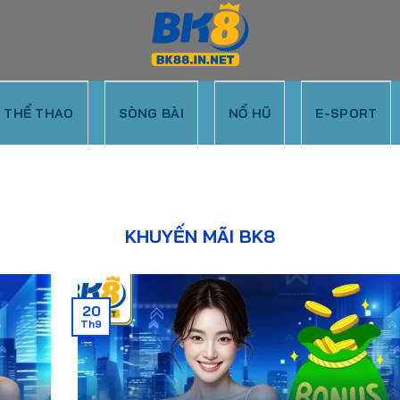
THỂ THAO
SÒNG BÀI
NỔ HŨ
E-SPORT
KHUYẾN MÃI BK8
20
Th9