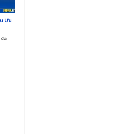
êu Ưu
 đãi