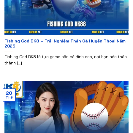
Fishing God BK8 – Trải Nghiệm Thần Cá Huyền Thoại Năm
2025
Fishing God BK8 là tựa game bắn cá đỉnh cao, nơi bạn hóa thân
thành [...]
20
Th9