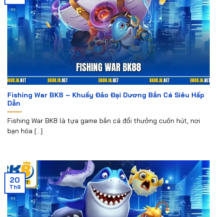
Fishing War BK8 – Khuấy Đảo Đại Dương Bắn Cá Siêu Hấp
Dẫn
Fishing War BK8 là tựa game bắn cá đổi thưởng cuốn hút, nơi
bạn hóa [...]
20
Th9