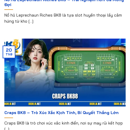
Đợi
Nổ hũ Leprechaun Riches BK8 là tựa slot huyền thoại lấy cảm
hứng từ kho [...]
20
Th9
Craps BK8 – Trò Xúc Xắc Kịch Tính, Bí Quyết Thắng Lớn
Craps BK8 là trò chơi xúc xắc kinh điển, nơi sự may rủi kết hợp
[...]