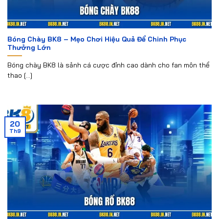
Bóng Chày BK8 – Mẹo Chơi Hiệu Quả Để Chinh Phục
Thưởng Lớn
Bóng chày BK8 là sảnh cá cược đỉnh cao dành cho fan môn thể
thao [...]
20
Th9