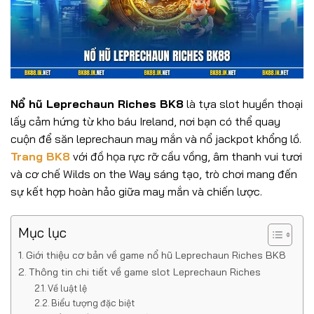
Nổ hũ Leprechaun Riches BK8
là tựa slot huyền thoại
lấy cảm hứng từ kho báu Ireland, nơi bạn có thể quay
cuộn để săn leprechaun may mắn và nổ jackpot khổng lồ.
Trang BK8
với đồ họa rực rỡ cầu vồng, âm thanh vui tươi
và cơ chế Wilds on the Way sáng tạo, trò chơi mang đến
sự kết hợp hoàn hảo giữa may mắn và chiến lược.
Mục lục
Giới thiệu cơ bản về game nổ hũ Leprechaun Riches BK8
Thông tin chi tiết về game slot Leprechaun Riches
Về luật lệ
Biểu tượng đặc biệt