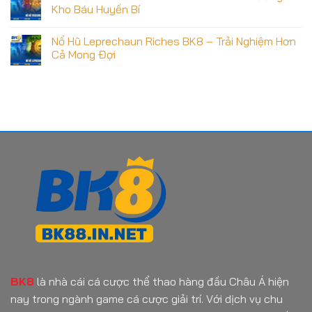
Kho Báu Huyền Bí
Nổ Hũ Leprechaun Riches BK8 – Trải Nghiệm Hơn
Cả Mong Đợi
BK8
là nhà cái cá cược thể thao hàng đầu Châu Á hiện
nay trong ngành game cá cược giải trí. Với dịch vụ chu