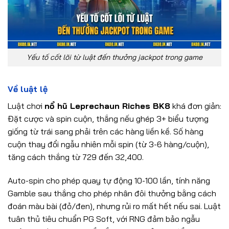
Yếu tố cốt lõi từ luật đến thưởng jackpot trong game
Về luật lệ
Luật chơi
nổ hũ Leprechaun Riches BK8
khá đơn giản:
Đặt cược và spin cuộn, thắng nếu ghép 3+ biểu tượng
giống từ trái sang phải trên các hàng liền kề. Số hàng
cuộn thay đổi ngẫu nhiên mỗi spin (từ 3-6 hàng/cuộn),
tăng cách thắng từ 729 đến 32,400.
Auto-spin cho phép quay tự động 10-100 lần, tính năng
Gamble sau thắng cho phép nhân đôi thưởng bằng cách
đoán màu bài (đỏ/đen), nhưng rủi ro mất hết nếu sai. Luật
tuân thủ tiêu chuẩn PG Soft, với RNG đảm bảo ngẫu