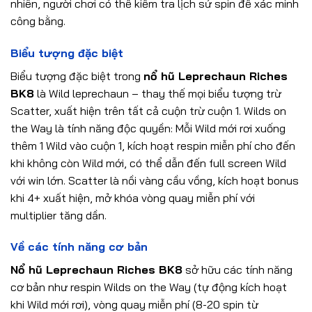
nhiên, người chơi có thể kiểm tra lịch sử spin để xác minh
công bằng.
Biểu tượng đặc biệt
Biểu tượng đặc biệt trong
nổ hũ Leprechaun Riches
BK8
là Wild leprechaun – thay thế mọi biểu tượng trừ
Scatter, xuất hiện trên tất cả cuộn trừ cuộn 1. Wilds on
the Way là tính năng độc quyền: Mỗi Wild mới rơi xuống
thêm 1 Wild vào cuộn 1, kích hoạt respin miễn phí cho đến
khi không còn Wild mới, có thể dẫn đến full screen Wild
với win lớn. Scatter là nồi vàng cầu vồng, kích hoạt bonus
khi 4+ xuất hiện, mở khóa vòng quay miễn phí với
multiplier tăng dần.
Về các tính năng cơ bản
Nổ hũ Leprechaun Riches BK8
sở hữu các tính năng
cơ bản như respin Wilds on the Way (tự động kích hoạt
khi Wild mới rơi), vòng quay miễn phí (8-20 spin từ