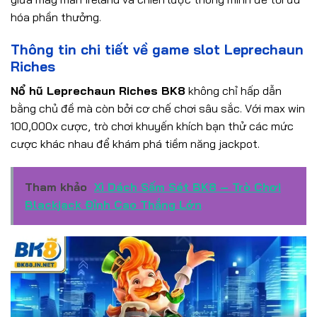
hóa phần thưởng.
Thông tin chi tiết về game slot Leprechaun
Riches
Nổ hũ Leprechaun Riches BK8
không chỉ hấp dẫn
bằng chủ đề mà còn bởi cơ chế chơi sâu sắc. Với max win
100,000x cược, trò chơi khuyến khích bạn thử các mức
cược khác nhau để khám phá tiềm năng jackpot.
Tham khảo
Xì Dách Sấm Sét BK8 – Trò Chơi
Blackjack Đỉnh Cao Thắng Lớn