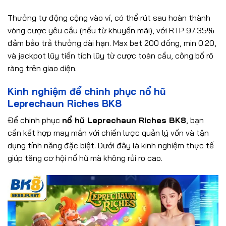
Thưởng tự động cộng vào ví, có thể rút sau hoàn thành
vòng cược yêu cầu (nếu từ khuyến mãi), với RTP 97.35%
đảm bảo trả thưởng dài hạn. Max bet 200 đồng, min 0.20,
và jackpot lũy tiến tích lũy từ cược toàn cầu, công bố rõ
ràng trên giao diện.
Kinh nghiệm để chinh phục nổ hũ
Leprechaun Riches BK8
Để chinh phục
nổ hũ Leprechaun Riches BK8
, bạn
cần kết hợp may mắn với chiến lược quản lý vốn và tận
dụng tính năng đặc biệt. Dưới đây là kinh nghiệm thực tế
giúp tăng cơ hội nổ hũ mà không rủi ro cao.