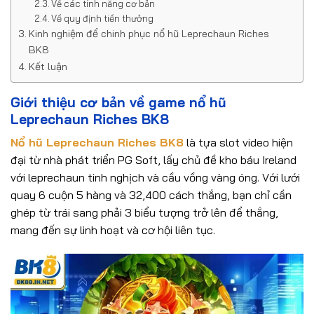
Về các tính năng cơ bản
Về quy định tiền thưởng
Kinh nghiệm để chinh phục nổ hũ Leprechaun Riches
BK8
Kết luận
Giới thiệu cơ bản về game nổ hũ
Leprechaun Riches BK8
Nổ hũ Leprechaun Riches BK8
là tựa slot video hiện
đại từ nhà phát triển PG Soft, lấy chủ đề kho báu Ireland
với leprechaun tinh nghịch và cầu vồng vàng óng. Với lưới
quay 6 cuộn 5 hàng và 32,400 cách thắng, bạn chỉ cần
ghép từ trái sang phải 3 biểu tượng trở lên để thắng,
mang đến sự linh hoạt và cơ hội liên tục.