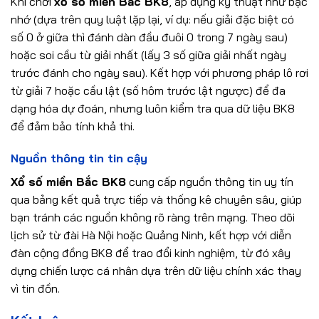
Khi chơi
xổ số miền Bắc BK8
, áp dụng kỹ thuật như bạc
nhớ (dựa trên quy luật lặp lại, ví dụ: nếu giải đặc biệt có
số 0 ở giữa thì đánh dàn đầu đuôi 0 trong 7 ngày sau)
hoặc soi cầu từ giải nhất (lấy 3 số giữa giải nhất ngày
trước đánh cho ngày sau). Kết hợp với phương pháp lô rơi
từ giải 7 hoặc cầu lật (số hôm trước lật ngược) để đa
dạng hóa dự đoán, nhưng luôn kiểm tra qua dữ liệu BK8
để đảm bảo tính khả thi.
Nguồn thông tin tin cậy
Xổ số miền Bắc BK8
cung cấp nguồn thông tin uy tín
qua bảng kết quả trực tiếp và thống kê chuyên sâu, giúp
bạn tránh các nguồn không rõ ràng trên mạng. Theo dõi
lịch sử từ đài Hà Nội hoặc Quảng Ninh, kết hợp với diễn
đàn cộng đồng BK8 để trao đổi kinh nghiệm, từ đó xây
dựng chiến lược cá nhân dựa trên dữ liệu chính xác thay
vì tin đồn.