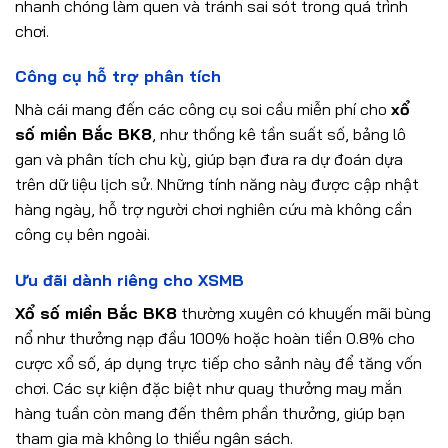
nhanh chóng làm quen và tránh sai sót trong quá trình
chơi.
Công cụ hỗ trợ phân tích
Nhà cái mang đến các công cụ soi cầu miễn phí cho
xổ
số miền Bắc BK8
, như thống kê tần suất số, bảng lô
gan và phân tích chu kỳ, giúp bạn đưa ra dự đoán dựa
trên dữ liệu lịch sử. Những tính năng này được cập nhật
hàng ngày, hỗ trợ người chơi nghiên cứu mà không cần
công cụ bên ngoài.
Ưu đãi dành riêng cho XSMB
Xổ số miền Bắc BK8
thường xuyên có khuyến mãi bùng
nổ như thưởng nạp đầu 100% hoặc hoàn tiền 0.8% cho
cược xổ số, áp dụng trực tiếp cho sảnh này để tăng vốn
chơi. Các sự kiện đặc biệt như quay thưởng may mắn
hàng tuần còn mang đến thêm phần thưởng, giúp bạn
tham gia mà không lo thiếu ngân sách.