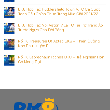
BK8 Hợp Tác Huddersfield Town A.F.C Cá Cược
Toàn Cầu Chính Thức Trong Mùa Giải 2021/22
BK8 Hợp Tác Với Aston Villa F.C Tài Trợ Trang Áo
Trước Ngực Cho Đội Bóng
Nổ Hũ Treasures Of Aztec BK8 – Thiên Đường
Kho Báu Huyền Bí
Nổ Hũ Leprechaun Riches BK8 – Trải Nghiệm Hơn
Cả Mong Đợi