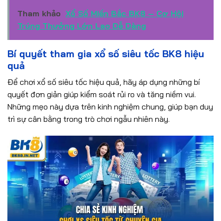
Tham khảo
Xổ Số Miền Bắc BK8 – Cơ Hội
Trúng Thưởng Lớn Lao Dễ Dàng
Bí quyết tham gia xổ số siêu tốc BK8 hiệu
quả
Để chơi xổ số siêu tốc hiệu quả, hãy áp dụng những bí
quyết đơn giản giúp kiểm soát rủi ro và tăng niềm vui.
Những mẹo này dựa trên kinh nghiệm chung, giúp bạn duy
trì sự cân bằng trong trò chơi ngẫu nhiên này.