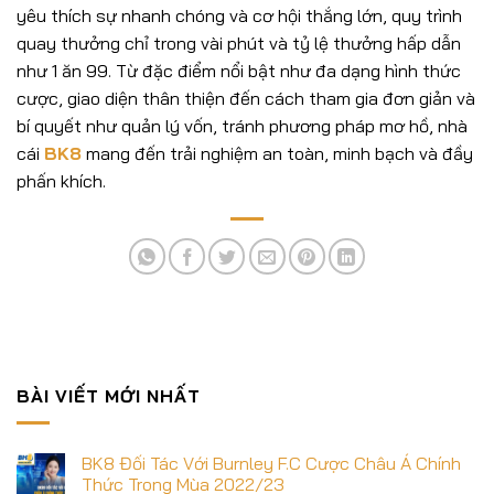
yêu thích sự nhanh chóng và cơ hội thắng lớn, quy trình
quay thưởng chỉ trong vài phút và tỷ lệ thưởng hấp dẫn
như 1 ăn 99. Từ đặc điểm nổi bật như đa dạng hình thức
cược, giao diện thân thiện đến cách tham gia đơn giản và
bí quyết như quản lý vốn, tránh phương pháp mơ hồ, nhà
cái
BK8
mang đến trải nghiệm an toàn, minh bạch và đầy
phấn khích.
BÀI VIẾT MỚI NHẤT
BK8 Đối Tác Với Burnley F.C Cược Châu Á Chính
Thức Trong Mùa 2022/23