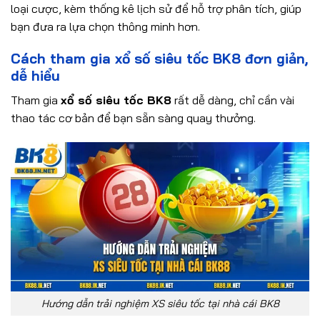
loại cược, kèm thống kê lịch sử để hỗ trợ phân tích, giúp
bạn đưa ra lựa chọn thông minh hơn.
Cách tham gia xổ số siêu tốc BK8 đơn giản,
dễ hiểu
Tham gia
xổ số siêu tốc BK8
rất dễ dàng, chỉ cần vài
thao tác cơ bản để bạn sẵn sàng quay thưởng.
Hướng dẫn trải nghiệm XS siêu tốc tại nhà cái BK8