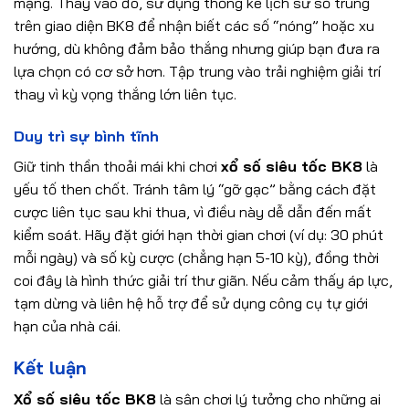
mạng. Thay vào đó, sử dụng thống kê lịch sử số trúng
trên giao diện BK8 để nhận biết các số “nóng” hoặc xu
hướng, dù không đảm bảo thắng nhưng giúp bạn đưa ra
lựa chọn có cơ sở hơn. Tập trung vào trải nghiệm giải trí
thay vì kỳ vọng thắng lớn liên tục.
Duy trì sự bình tĩnh
Giữ tinh thần thoải mái khi chơi
xổ số siêu tốc BK8
là
yếu tố then chốt. Tránh tâm lý “gỡ gạc” bằng cách đặt
cược liên tục sau khi thua, vì điều này dễ dẫn đến mất
kiểm soát. Hãy đặt giới hạn thời gian chơi (ví dụ: 30 phút
mỗi ngày) và số kỳ cược (chẳng hạn 5-10 kỳ), đồng thời
coi đây là hình thức giải trí thư giãn. Nếu cảm thấy áp lực,
tạm dừng và liên hệ hỗ trợ để sử dụng công cụ tự giới
hạn của nhà cái.
Kết luận
Xổ số siêu tốc BK8
là sân chơi lý tưởng cho những ai